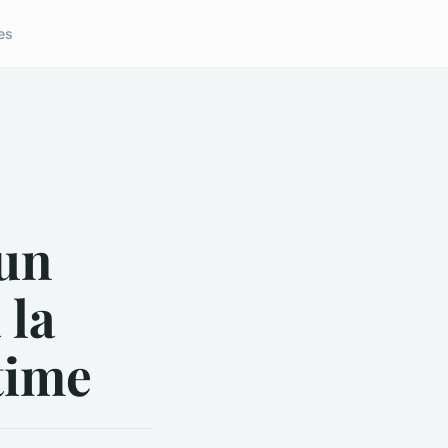
es
un
 la
ltime