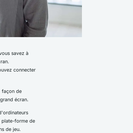
 vous savez à
cran.
ouvez connecter
a façon de
 grand écran.
d'ordinateurs
e plate-forme de
ns de jeu.