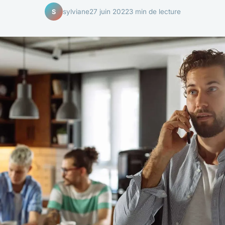
sylviane
27 juin 2022
3 min de lecture
S