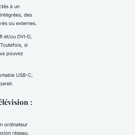
ctés à un
 intégrées, des
rés ou externes.
I et/ou DVI-D,
Toutefois, si
ous pouvez
ortable USB-C,
areil.
lévision :
un ordinateur
exion réseau.