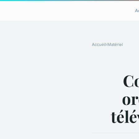
A
Accueil
›
Matériel
C
or
télé