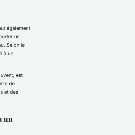
peut également
porter un
u. Selon le
é à un
uvent, est
iste de
s et des
à un