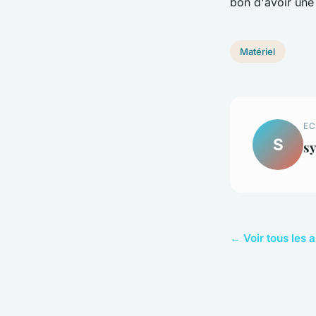
bon d'avoir une
Matériel
EC
S
sy
← Voir tous les a