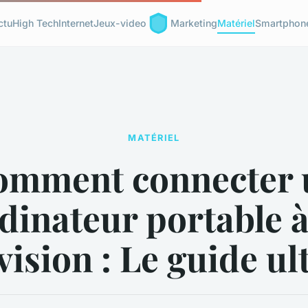
ctu
High Tech
Internet
Jeux-video
Marketing
Matériel
Smartphon
MATÉRIEL
omment connecter 
dinateur portable à
vision : Le guide u