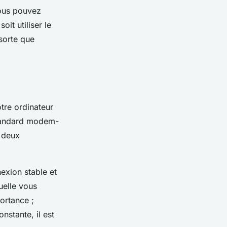
vous pouvez
it utiliser le
sorte que
tre ordinateur
 standard modem-
s deux
xion stable et
uelle vous
ortance ;
nstante, il est