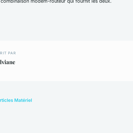
 combinaison modem-routeur qui fournit les deux.
RIT PAR
lviane
rticles Matériel