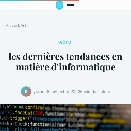
Accueil
›
Actu
ACTU
les dernières tendances en
matière d'informatique
sylviane
6 novembre 2023
6 min de lecture
S