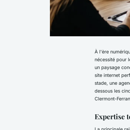
À l'ère numériqu
nécessité pour l
un paysage concu
site internet pe
stade, une agenc
dessous les cin
Clermont-Ferran
Expertise 
La principale ra