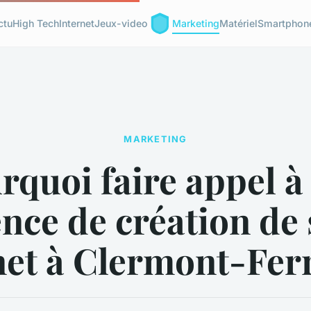
ctu
High Tech
Internet
Jeux-video
Marketing
Matériel
Smartphon
MARKETING
rquoi faire appel à
nce de création de 
net à Clermont-Fer