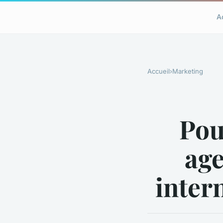
A
Accueil
›
Marketing
Pou
age
inter