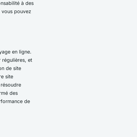
sabilité à des
e vous pouvez
yage en ligne.
régulières, et
n de site
e site
 résoudre
ormé des
erformance de