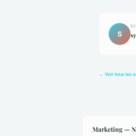
EC
S
sy
← Voir tous les 
Marketing — No