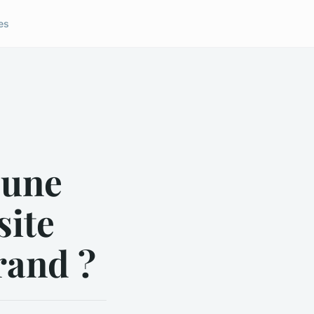
es
 une
site
rand ?