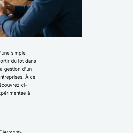
u'une simple
ortir du lot dans
la gestion d'un
ntreprises. À ce
écouvrez ci-
xpérimentée à
 Clermont-