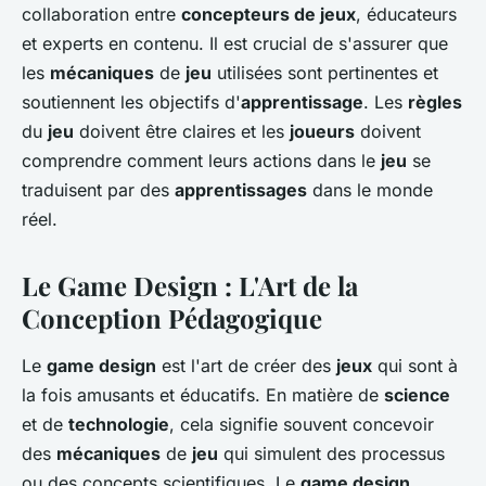
collaboration entre
concepteurs de jeux
, éducateurs
et experts en contenu. Il est crucial de s'assurer que
les
mécaniques
de
jeu
utilisées sont pertinentes et
soutiennent les objectifs d'
apprentissage
. Les
règles
du
jeu
doivent être claires et les
joueurs
doivent
comprendre comment leurs actions dans le
jeu
se
traduisent par des
apprentissages
dans le monde
réel.
Le Game Design : L'Art de la
Conception Pédagogique
Le
game design
est l'art de créer des
jeux
qui sont à
la fois amusants et éducatifs. En matière de
science
et de
technologie
, cela signifie souvent concevoir
des
mécaniques
de
jeu
qui simulent des processus
ou des concepts scientifiques. Le
game design