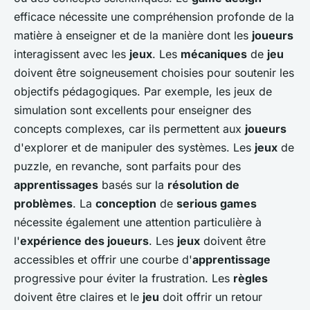
efficace nécessite une compréhension profonde de la
matière à enseigner et de la manière dont les
joueurs
interagissent avec les
jeux
. Les
mécaniques
de
jeu
doivent être soigneusement choisies pour soutenir les
objectifs pédagogiques. Par exemple, les jeux de
simulation sont excellents pour enseigner des
concepts complexes, car ils permettent aux
joueurs
d'explorer et de manipuler des systèmes. Les
jeux
de
puzzle, en revanche, sont parfaits pour des
apprentissages
basés sur la
résolution de
problèmes
. La
conception
de
serious games
nécessite également une attention particulière à
l'
expérience des joueurs
. Les
jeux
doivent être
accessibles et offrir une courbe d'
apprentissage
progressive pour éviter la frustration. Les
règles
doivent être claires et le
jeu
doit offrir un retour