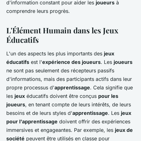
d'information constant pour aider les
joueurs
à
comprendre leurs progrès.
L'Élément Humain dans les Jeux
Éducatifs
L'un des aspects les plus importants des
jeux
éducatifs
est l'
expérience des joueurs
. Les
joueurs
ne sont pas seulement des récepteurs passifs
d'informations, mais des participants actifs dans leur
propre processus d'
apprentissage
. Cela signifie que
les
jeux
éducatifs doivent être conçus
pour les
joueurs
, en tenant compte de leurs intérêts, de leurs
besoins et de leurs styles d'
apprentissage
. Les
jeux
pour l'apprentissage
doivent offrir des expériences
immersives et engageantes. Par exemple, les
jeux de
société
peuvent être utilisés en classe pour