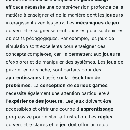
efficace nécessite une compréhension profonde de la
matière à enseigner et de la manière dont les
joueurs
interagissent avec les
jeux
. Les
mécaniques
de
jeu
doivent être soigneusement choisies pour soutenir les
objectifs pédagogiques. Par exemple, les jeux de
simulation sont excellents pour enseigner des
concepts complexes, car ils permettent aux
joueurs
d'explorer et de manipuler des systèmes. Les
jeux
de
puzzle, en revanche, sont parfaits pour des
apprentissages
basés sur la
résolution de
problèmes
. La
conception
de
serious games
nécessite également une attention particulière à
l'
expérience des joueurs
. Les
jeux
doivent être
accessibles et offrir une courbe d'
apprentissage
progressive pour éviter la frustration. Les
règles
doivent être claires et le
jeu
doit offrir un retour