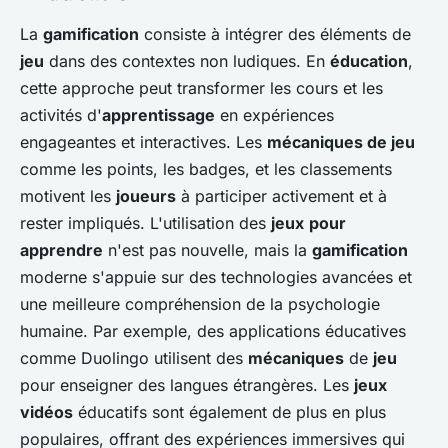
La
gamification
consiste à intégrer des éléments de
jeu
dans des contextes non ludiques. En
éducation
,
cette approche peut transformer les cours et les
activités d'
apprentissage
en expériences
engageantes et interactives. Les
mécaniques de jeu
comme les points, les badges, et les classements
motivent les
joueurs
à participer activement et à
rester impliqués. L'utilisation des
jeux
pour
apprendre
n'est pas nouvelle, mais la
gamification
moderne s'appuie sur des technologies avancées et
une meilleure compréhension de la psychologie
humaine. Par exemple, des applications éducatives
comme Duolingo utilisent des
mécaniques
de
jeu
pour enseigner des langues étrangères. Les
jeux
vidéos
éducatifs sont également de plus en plus
populaires, offrant des expériences immersives qui