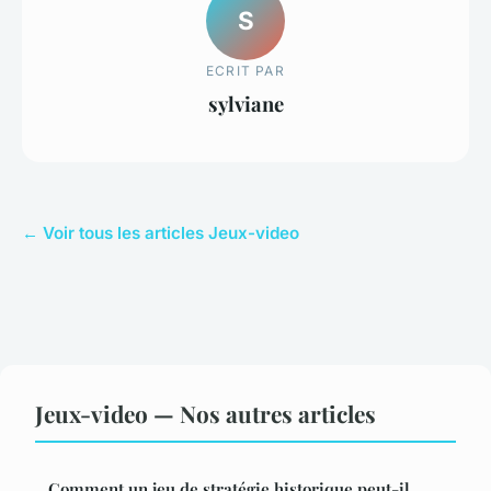
S
ECRIT PAR
sylviane
← Voir tous les articles Jeux-video
Jeux-video — Nos autres articles
Comment un jeu de stratégie historique peut-il