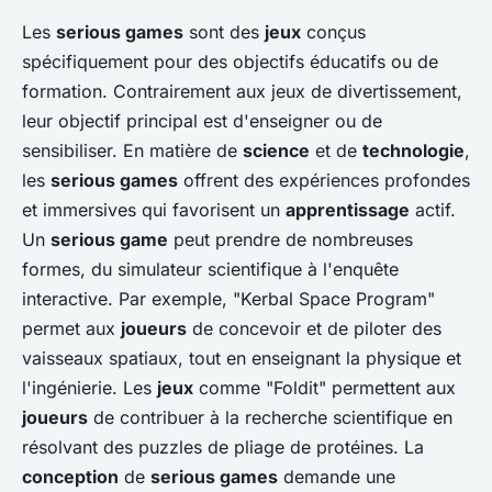
Les
serious games
sont des
jeux
conçus
spécifiquement pour des objectifs éducatifs ou de
formation. Contrairement aux jeux de divertissement,
leur objectif principal est d'enseigner ou de
sensibiliser. En matière de
science
et de
technologie
,
les
serious games
offrent des expériences profondes
et immersives qui favorisent un
apprentissage
actif.
Un
serious game
peut prendre de nombreuses
formes, du simulateur scientifique à l'enquête
interactive. Par exemple, "Kerbal Space Program"
permet aux
joueurs
de concevoir et de piloter des
vaisseaux spatiaux, tout en enseignant la physique et
l'ingénierie. Les
jeux
comme "Foldit" permettent aux
joueurs
de contribuer à la recherche scientifique en
résolvant des puzzles de pliage de protéines. La
conception
de
serious games
demande une