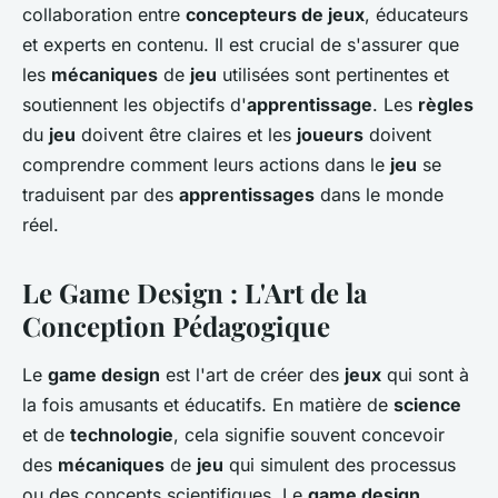
collaboration entre
concepteurs de jeux
, éducateurs
et experts en contenu. Il est crucial de s'assurer que
les
mécaniques
de
jeu
utilisées sont pertinentes et
soutiennent les objectifs d'
apprentissage
. Les
règles
du
jeu
doivent être claires et les
joueurs
doivent
comprendre comment leurs actions dans le
jeu
se
traduisent par des
apprentissages
dans le monde
réel.
Le Game Design : L'Art de la
Conception Pédagogique
Le
game design
est l'art de créer des
jeux
qui sont à
la fois amusants et éducatifs. En matière de
science
et de
technologie
, cela signifie souvent concevoir
des
mécaniques
de
jeu
qui simulent des processus
ou des concepts scientifiques. Le
game design